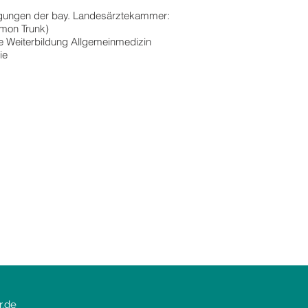
igungen der bay. Landesärztekammer:
mon Trunk)
e Weiterbildung Allgemeinmedizin
ie
r.de