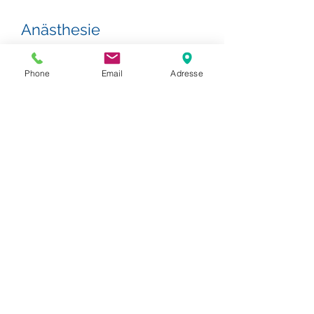
Anästhesie
Wir arbeiten im Bereich Anästhesie mit
der Gemeinschaftspraxis für Anästhesie
Phone
Email
Adresse
aus Nürnberg zusammen.
> Zur Praxsisseite
Impressum
Datenschutz
AGB
© 2021 Design by
www,foodreporter.de
Schlesienstraße 85, 96117 Lichteneiche
Tel.:
+49 (0) 800 - 9000 757